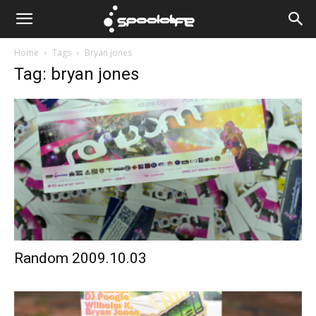
Spoololife
Home
Tags
Bryan jones
Tag: bryan jones
Random 2009.10.03